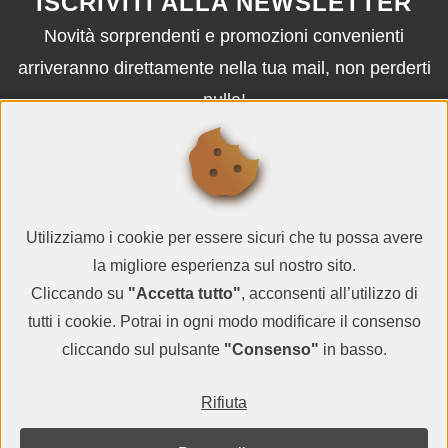
ISCRIVITI ALLA NEWSLETTER
Novità sorprendenti e promozioni convenienti
arriveranno direttamente nella tua mail, non perderti
nulla!
ISCRIVITI
Utilizziamo i cookie per essere sicuri che tu possa avere
la migliore esperienza sul nostro sito.
Cliccando su
"Accetta tutto"
, acconsenti all’utilizzo di
tutti i cookie. Potrai in ogni modo modificare il consenso
cliccando sul pulsante
"Consenso"
in basso.
© QR CARDBOARD2026
Rifiuta
P.IVA IT05983000729
termini e condizioni
-
informativa sulla privacy
-
contatti