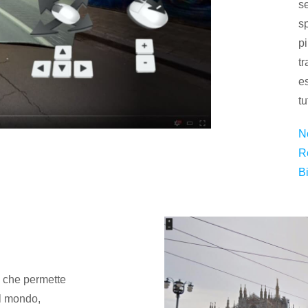
s
s
p
tr
es
tu
N
R
B
i che permette
del mondo,