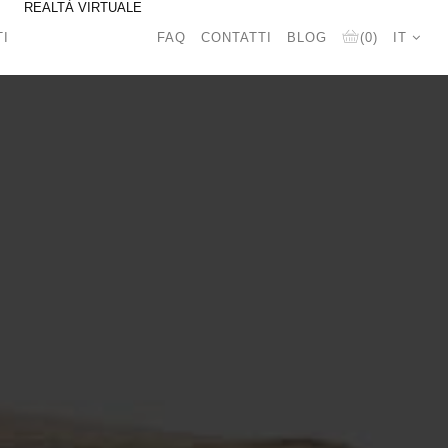
REALTÀ VIRTUALE
TI
FAQ
CONTATTI
BLOG
(0)
IT