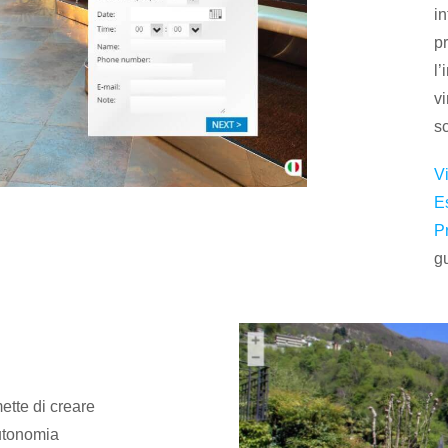
in
pr
l’
v
sc
Vi
E
P
gu
ette di creare
autonomia