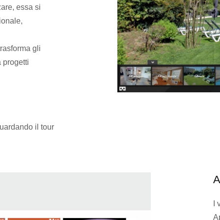
zare, essa si
ionale,
rasforma gli
 progetti
uardando il tour
I 
A