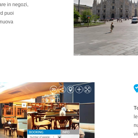
are in negozi,
rd puoi
 nuova
T
l
nu
vi