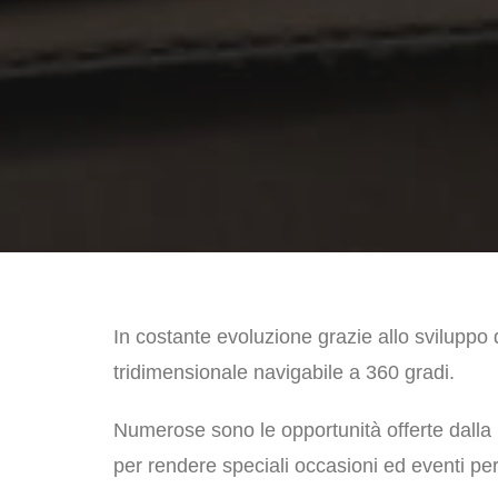
In costante evoluzione grazie allo sviluppo 
tridimensionale navigabile a 360 gradi.
Numerose sono le opportunità offerte dalla r
per rendere speciali occasioni ed eventi per