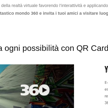
della realtà virtuale favorendo l’interattività e applicando
astico mondo 360 e invita i tuoi amici a visitare luogh
ta ogni possibilità con QR Car
Il
e
r
3