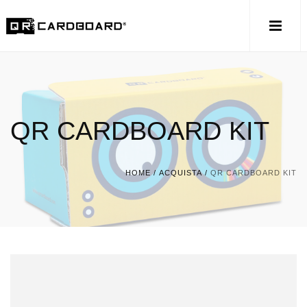
QR CARDBOARD KIT
HOME
/
ACQUISTA
/
QR CARDBOARD KIT