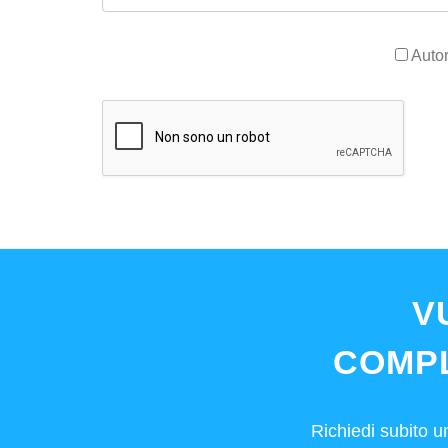
Autor
V
COMP
Richiedi subito u