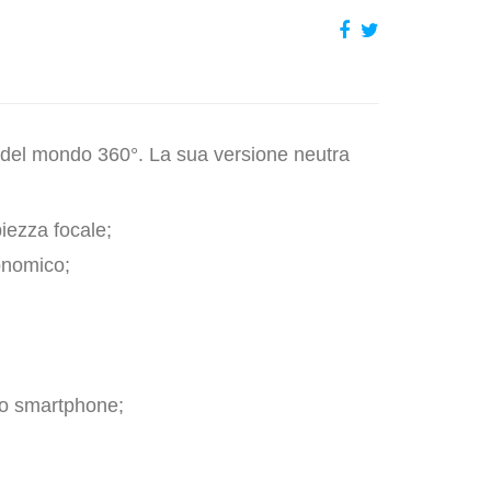
a del mondo 360°. La sua versione neutra
iezza focale;
onomico;
llo smartphone;