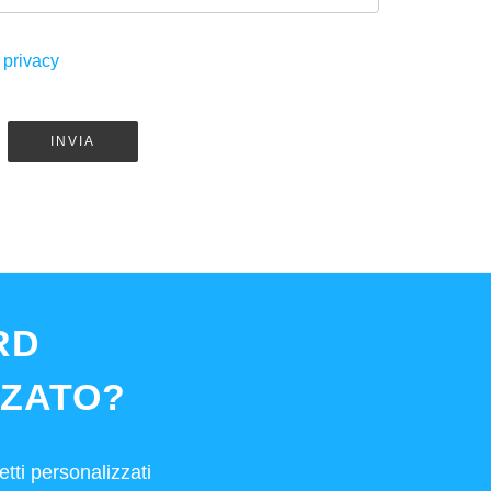
 privacy
INVIA
RD
ZATO?
tti personalizzati