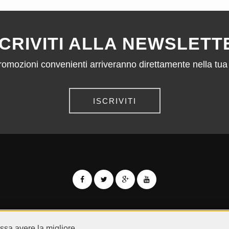
SCRIVITI ALLA NEWSLETT
omozioni convenienti arriveranno direttamente nella tua 
ISCRIVITI
© QR CARDBOARD2026
P.IVA IT05983000729
ossa avere la migliore