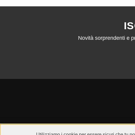
I
Novità sorprendenti e pr
Utilizziamo i cookie per essere sicuri che tu p