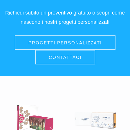
Richiedi subito un preventivo gratuito o scopri come
nascono i nostri progetti personalizzati
PROGETTI PERSONALIZZATI
CONTATTACI