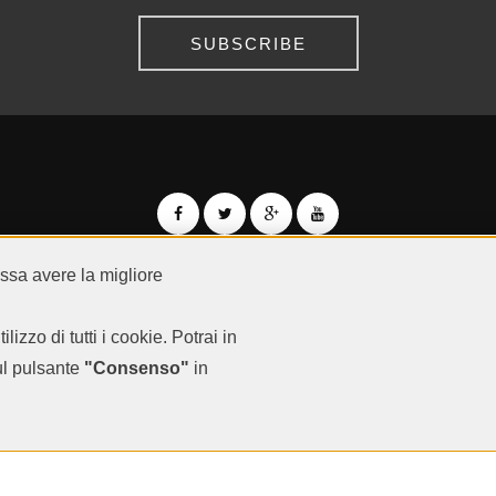
SUBSCRIBE
ossa avere la migliore
© QR CARDBOARD2026
VAT IT05983000729
ilizzo di tutti i cookie. Potrai in
terms and conditions
-
privacy policy
-
contacts
Google Cardboard is a trademark of Google Inc.
ul pulsante
"Consenso"
in