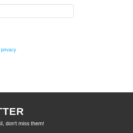
 privacy
TTER
l, don't miss them!